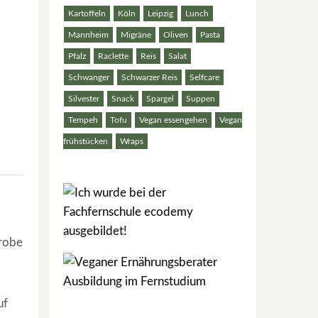
Kartoffeln
Köln
Leipzig
Lunch
Mannheim
Migräne
Oliven
Pasta
Pfalz
Raclette
Reis
Salat
Schwanger
Schwarzer Reis
Selfcare
Silvester
Snack
Spargel
Suppen
Tempeh
Tofu
Vegan essengehen
Vegan
frühstücken
Wraps
grobe
uf