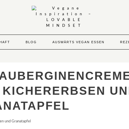
HAFT
BLOG
AUSWÄRTS VEGAN ESSEN
REZ
 AUBERGINENCREM
, KICHERERBSEN U
ANATAPFEL