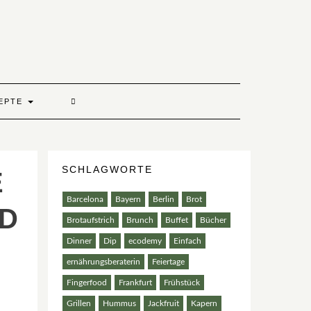
EPTE
SCHLAGWORTE
E
Barcelona
Bayern
Berlin
Brot
ND
Brotaufstrich
Brunch
Buffet
Bücher
Dinner
Dip
ecodemy
Einfach
ernährungsberaterin
Feiertage
Fingerfood
Frankfurt
Frühstück
Grillen
Hummus
Jackfruit
Kapern