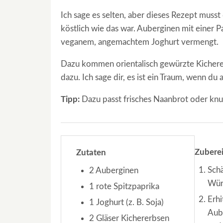
Ich sage es selten, aber dieses Rezept musst
köstlich wie das war. Auberginen mit einer
veganem, angemachtem Joghurt vermengt.
Dazu kommen orientalisch gewürzte Kicherer
dazu. Ich sage dir, es ist ein Traum, wenn du a
Tipp:
Dazu passt frisches Naanbrot oder knu
Zubere
Zutaten
Schä
2 Auberginen
Wür
1 rote Spitzpaprika
Erhi
1 Joghurt (z. B. Soja)
Aube
2 Gläser Kichererbsen