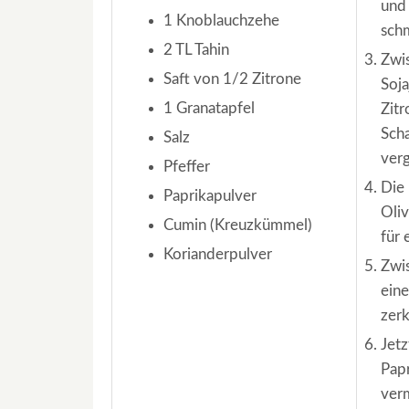
und 
1 Knoblauchzehe
sch
2 TL Tahin
Zwis
Saft von 1/2 Zitrone
Soja
1 Granatapfel
Zitr
Scha
Salz
verg
Pfeffer
Die 
Paprikapulver
Oliv
Cumin (Kreuzkümmel)
für 
Korianderpulver
Zwis
eine
zerk
Jet
Papr
ver