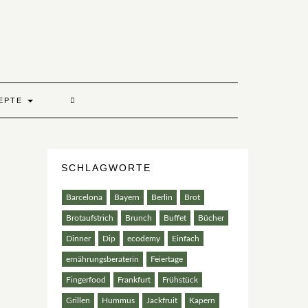
EPTE
SCHLAGWORTE
Barcelona
Bayern
Berlin
Brot
Brotaufstrich
Brunch
Buffet
Bücher
Dinner
Dip
ecodemy
Einfach
ernährungsberaterin
Feiertage
Fingerfood
Frankfurt
Frühstück
Grillen
Hummus
Jackfruit
Kapern