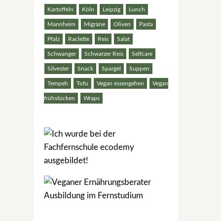
Kartoffeln
Köln
Leipzig
Lunch
Mannheim
Migräne
Oliven
Pasta
Pfalz
Raclette
Reis
Salat
Schwanger
Schwarzer Reis
Selfcare
Silvester
Snack
Spargel
Suppen
Tempeh
Tofu
Vegan essengehen
Vegan
frühstücken
Wraps