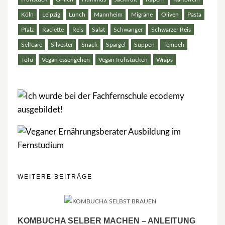
Köln
Leipzig
Lunch
Mannheim
Migräne
Oliven
Pasta
Pfalz
Raclette
Reis
Salat
Schwanger
Schwarzer Reis
Selfcare
Silvester
Snack
Spargel
Suppen
Tempeh
Tofu
Vegan essengehen
Vegan frühstücken
Wraps
WEITERE BEITRÄGE
KOMBUCHA SELBER MACHEN – ANLEITUNG