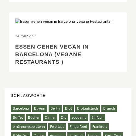
13. März 2022
ESSEN GEHEN VEGAN IN
BARCELONA (VEGANE
RESTAURANTS )
SCHLAGWORTE
Barcelona
Bayern
Berlin
Brot
Brotaufstrich
Brunch
Buffet
Bücher
Dinner
Dip
ecodemy
Einfach
ernährungsberaterin
Feiertage
Fingerfood
Frankfurt
Frühstück
Grillen
Hummus
Jackfruit
Kapern
Kartoffeln