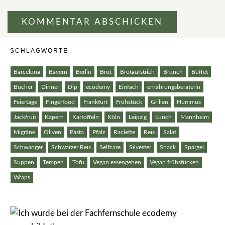
SCHLAGWORTE
Barcelona
Bayern
Berlin
Brot
Brotaufstrich
Brunch
Buffet
Bücher
Dinner
Dip
ecodemy
Einfach
ernährungsberaterin
Feiertage
Fingerfood
Frankfurt
Frühstück
Grillen
Hummus
Jackfruit
Kapern
Kartoffeln
Köln
Leipzig
Lunch
Mannheim
Migräne
Oliven
Pasta
Pfalz
Raclette
Reis
Salat
Schwanger
Schwarzer Reis
Selfcare
Silvester
Snack
Spargel
Suppen
Tempeh
Tofu
Vegan essengehen
Vegan frühstücken
Wraps